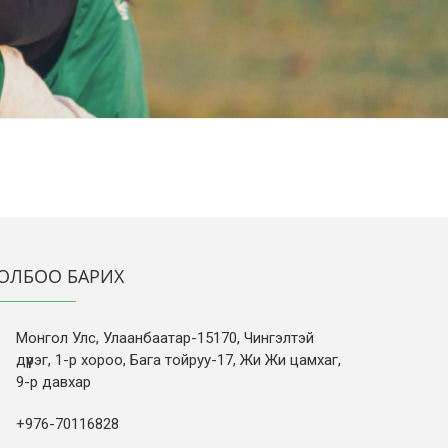
ОЛБОО БАРИХ
Монгол Улс, Улаанбаатар-15170, Чингэлтэй
дүүрэг, 1-р хороо, Бага тойруу-17, Жи Жи цамхаг,
9-р давхар
+976-70116828