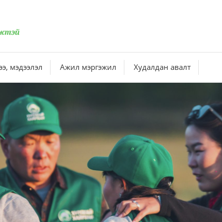
э, мэдээлэл
Ажил мэргэжил
Худалдан авалт