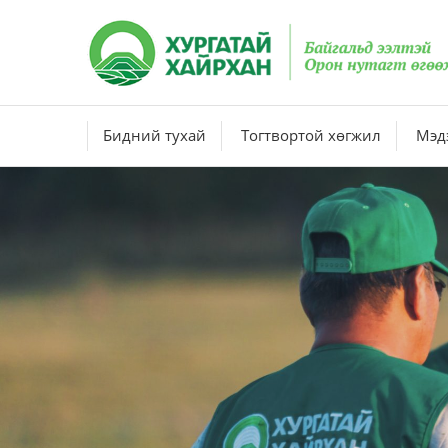
Бидний тухай
Тогтвортой хөгжил
Мэдэ