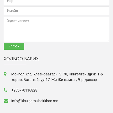
ХОЛБОО БАРИХ
Монгол Улс, Улаанбаатар-15170, Чингэлтэй дүүрэг, 1-р
хороо, Бага тойруу-17, Жи Жи цамхаг, 9-р давхар
+976-70116828
info@khurgataikhairkhan.mn