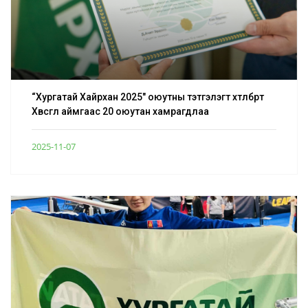
“Хургатай Хайрхан 2025″ оюутны тэтгэлэгт хөтөлбөрт
Хөвсгөл аймгаас 20 оюутан хамрагдлаа
2025-11-07