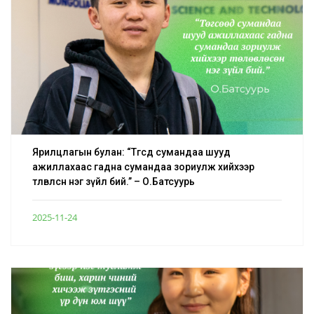
Ярилцлагын булан: “Төгсөөд сумандаа шууд
ажиллахаас гадна сумандаа зориулж хийхээр
төлөвлөсөн нэг зүйл бий.” – О.Батсуурь
2025-11-24