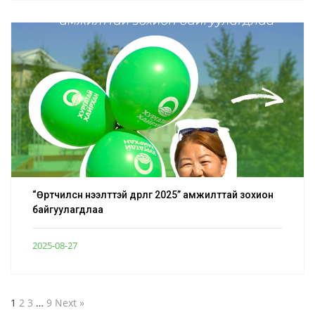
“Өртөөчилсөн нээлттэй өдөрлөг 2025” амжилттай зохион
байгуулагдлаа
2025-08-27
1
2
3
…
9
Next »