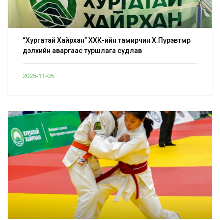
“Хургатай Хайрхан” ХХК-ийн тамирчин Х.Пүрэвтөмөр
дэлхийн аваргаас туршлага судлав
2025-11-05