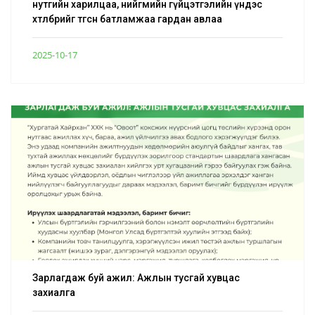
нутгийн харилцаа, нийгмийн гүйцэтгэлийн үндэс
хөтөлбөрийг төгсөн батламжаа гардан авлаа
2025-10-17
Зарлагдаж буй ажил: Ажлын тусгай хувцас
захиалга