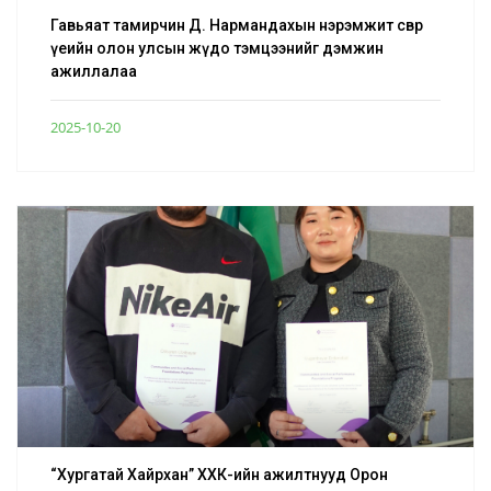
Гавьяат тамирчин Д. Нармандахын нэрэмжит өсвөр
үеийн олон улсын жүдо тэмцээнийг дэмжин
ажиллалаа
2025-10-20
“Хургатай Хайрхан” ХХК-ийн ажилтнууд Орон