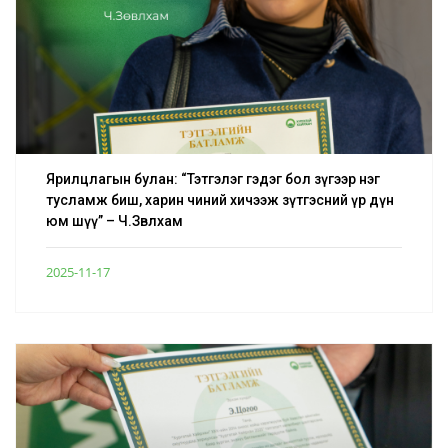
Ярилцлагын булан: “Тэтгэлэг гэдэг бол зүгээр нэг
тусламж биш, харин чиний хичээж зүтгэсний үр дүн
юм шүү” – Ч.Зөвлхам
2025-11-17