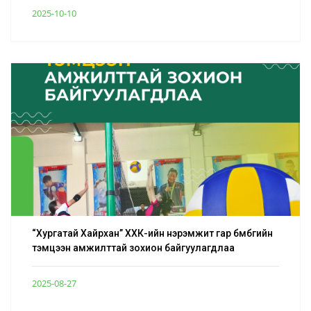
2025-10-10
“Хургатай Хайрхан” ХХК-ийн нэрэмжит гар бөмбөгийн
тэмцээн амжилттай зохион байгуулагдлаа
2025-08-27