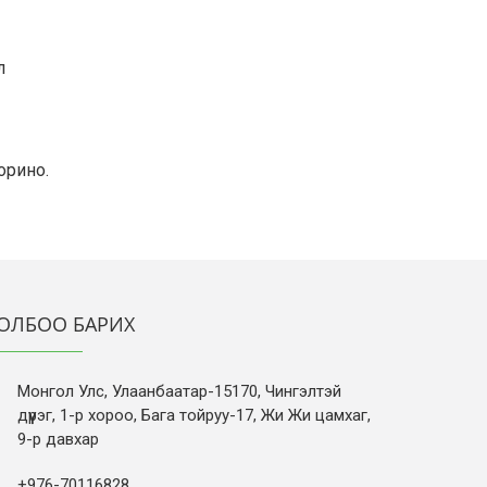
л
орино.
ОЛБОО БАРИХ
Монгол Улс, Улаанбаатар-15170, Чингэлтэй
дүүрэг, 1-р хороо, Бага тойруу-17, Жи Жи цамхаг,
9-р давхар
+976-70116828