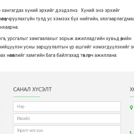
 хангагдах хүний эрхийг дээдэлнэ. Хүний энэ эрхийг
лөө учруулахгүйн
тулд ус хэмээх бүх нийтийн, хязгаарлагдма
анхаарна.
рга, урсгалыг хамгаалахыг зорьж ажилладгийн хувьд өөрийн
нийцүүлэн усны зарцуулалтын үр ашгийг нэмэгдүүлэхийг з
ах нөлөөллийг хамгийн бага байлгахад төвлөрч ажиллана.
САНАЛ ХҮСЭЛТ
Х