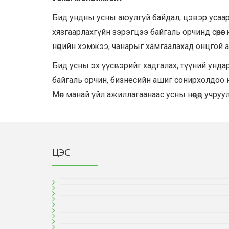
Бид
ундны усны аюулгүй байдал, цэвэр усаар
хязгаарлахгүйн зэрэгцээ байгаль орчинд сөрөг нө
нөөцийн хэмжээ, чанарыг хамгаалахад онцгой 
Бид усны эх үүсвэрийг хадгалах, түүний унда
байгаль орчин, бизнесийн ашиг сонирхолдоо 
Мөн манай үйл ажиллагаанаас усны нөөцөд учруул
ЦЭС