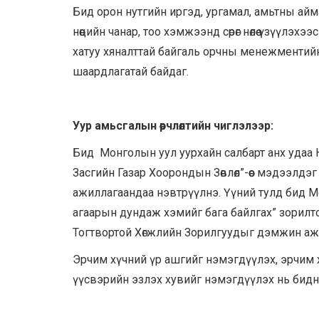
Бид орон нутгийн иргэд, ургамал, амьтны ай
нөөцийн чанар, тоо хэмжээнд сөрөг нөлөө үзүүлэх
хатуу хяналттай байгаль орчны менежментий
шаардлагатай байдаг.
Уур амьсгалын
өөрчлөлтийн чиглэлээр
:
Бид Монголын уул уурхайн салбарт анх удаа 
Засгийн Газар Хоорондын Зөвлөл”-өөс мэдээлдэ
ажиллагаандаа нэвтрүүлнэ. Үүний тулд бид 
агаарын дундаж хэмийг бага байлгах” зорил
Тогтвортой Хөгжлийн Зорилгуудыг дэмжин аж
Эрчим хүчний үр ашгийг нэмэгдүүлэх, эрчим 
үүсвэрийн эзлэх хувийг нэмэгдүүлэх нь бидн