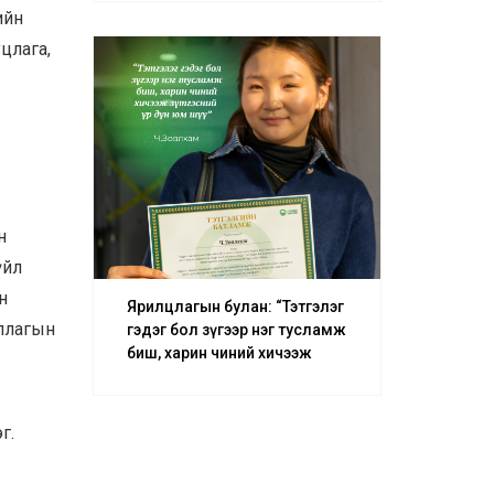
– О.Батсуурь
ийн
уцлага,
н
үйл
н
Ярилцлагын булан: “Тэтгэлэг
уллагын
гэдэг бол зүгээр нэг тусламж
биш, харин чиний хичээж
зүтгэсний үр дүн юм шүү” –
Ч.Зөвлхам
г.