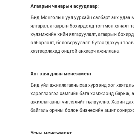
Агаарын
чанарын асуудлаар
:
Бид Монголын уул уурхайн салбарт анх удаа
ялгарал, агаарын бохирдолд тогтмол хяналт т
хүлэмжийн хийн ялгаруулалт, агаарын бохир
олборлолт, боловсруулалт, бүтээгдэхүүн тээ
хязгаарлахад онцгой анхаарч ажиллана.
Хог хаягдлын менежмент
Бид үйл ажиллагааныхаа хүрээнд хог хаягдлы
хэрэглээгээ хамгийн бага хэмжээнд барьж, а
ажиллагааны чиглэлийг төвлөрүүлнэ. Харин д
байгаль орчны болон бизнесийн ашиг сонирх
Усны менежмент