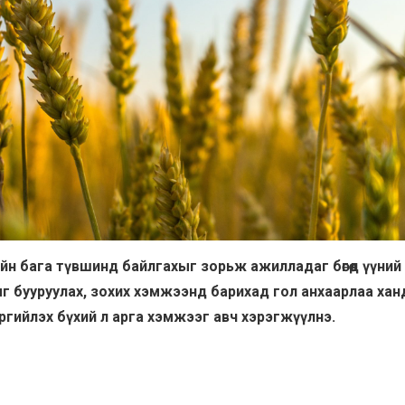
гийн бага түвшинд байлгахыг зорьж ажилладаг бөгөөд үүни
г бууруулах, зохих хэмжээнд барихад гол анхаарлаа хан
гийлэх бүхий л арга хэмжээг авч хэрэгжүүлнэ.