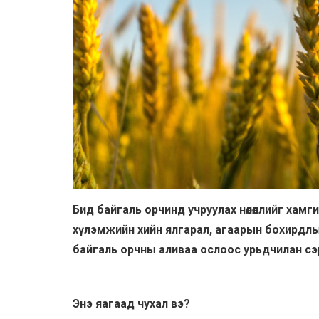
Бид байгаль орчинд учруулах нөлөөллийг хам
хүлэмжийн хийн ялгарал, агаарын бохирдлы
байгаль орчны аливаа ослоос урьдчилан сэр
Энэ яагаад чухал вэ?