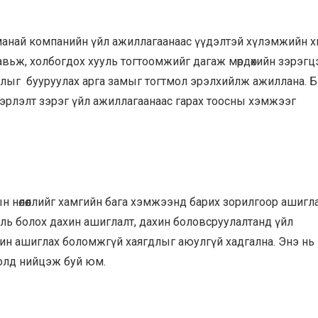
 манай компанийн үйл ажиллагаанаас үүдэлтэй хүлэмжийн х
авьж, холбогдох хууль тогтоомжийг дагаж мөрдөхийн зэрэгц
длыг бууруулах арга замыг тогтмол эрэлхийлж ажиллана. 
вэрлэлт зэрэг үйл ажиллагаанаас гарах тоосны хэмжээг
н нөлөөллийг хамгийн бага хэмжээнд барих зорилгоор ашигл
ль болох дахин ашиглалт, дахин боловсруулалтанд үйл
ахин ашиглах боломжгүй хаягдлыг аюулгүй хадгална.
Энэ нь
олд нийцэж буй юм.