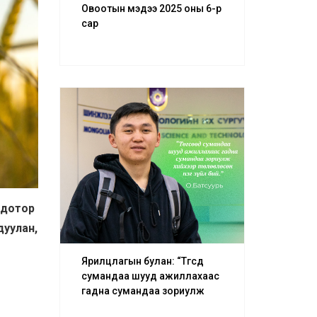
Овоотын мэдээ 2025 оны 6-р
сар
й дотор
дуулан,
Ярилцлагын булан: “Төгсөөд
сумандаа шууд ажиллахаас
гадна сумандаа зориулж
хийхээр төлөвлөсөн нэг зүйл бий.”