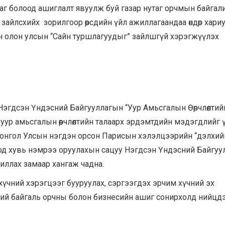
маг болоод ашиглалт явуулж буй газар нутаг орчмын байгал
ээс зайлсхийх зорилгоор өөрсдийн үйл ажиллагаандаа өндөр хари
н олон улсын “Сайн туршлагуудыг” зайлшгүй хэрэгжүүлэх
Нэгдсэн Үндэсний Байгууллагын “Уур Амьсгалын Өөрчлөлтий
г уур амьсгалын өөрчлөлтийн талаарх эрдэмтдийн мэдэгдлийг 
Монгол Улсын нэгдэн орсон Парисын хэлэлцээрийн “дэлхий
тод хувь нэмрээ оруулахын сацуу Нэгдсэн Үндэсний Байгу
иллах замаар хангаж чадна.
хүчний хэрэгцээг бууруулах, сэргээгдэх эрчим хүчний эх
ий байгаль орчны болон бизнесийн ашиг сонирхолд нийцдэ