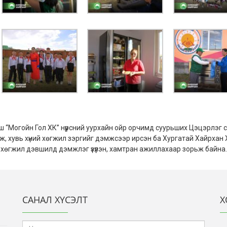
рш “Могойн Гол ХК” нүүрсний уурхайн ойр орчимд суурьших Цэцэрлэг
лгож, хувь хүний хөгжил зэргийг дэмжсээр ирсэн ба Хургатай Хайрхан
дийн хөгжил дэвшилд дэмжлэг үзүүлэн, хамтран ажиллахаар зорьж байна.
САНАЛ ХҮСЭЛТ
Х