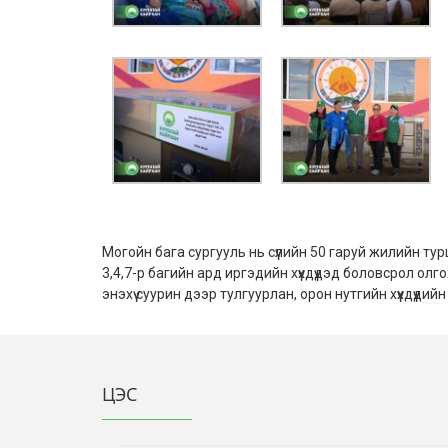
Могойн бага сургууль нь сүүлийн 50 гаруй жилийн ту
3,4,7-р багийн ард иргэдийн хүүхдүүдэд боловсрол о
энэхүү суурин дээр тулгуурлан, орон нутгийн хүүхдүү
ЦЭС