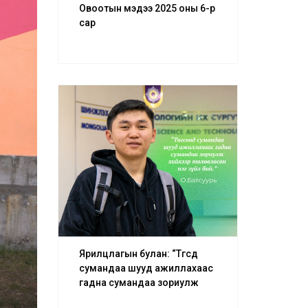
Овоотын мэдээ 2025 оны 6-р
сар
Ярилцлагын булан: “Төгсөөд
сумандаа шууд ажиллахаас
гадна сумандаа зориулж
хийхээр төлөвлөсөн нэг зүйл бий.”