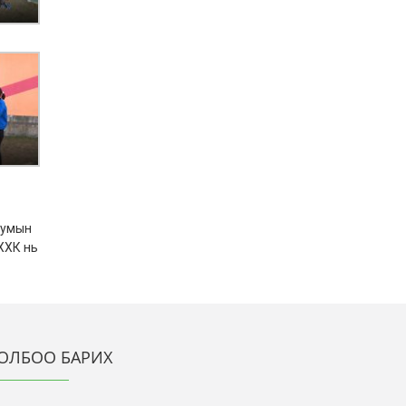
 сумын
 ХХК нь
ОЛБОО БАРИХ