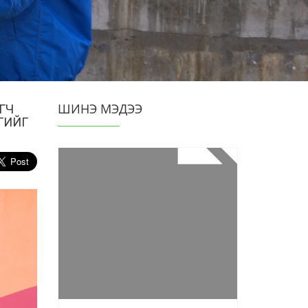
ШИНЭ МЭДЭЭ
ГЧ
РГИЙГ