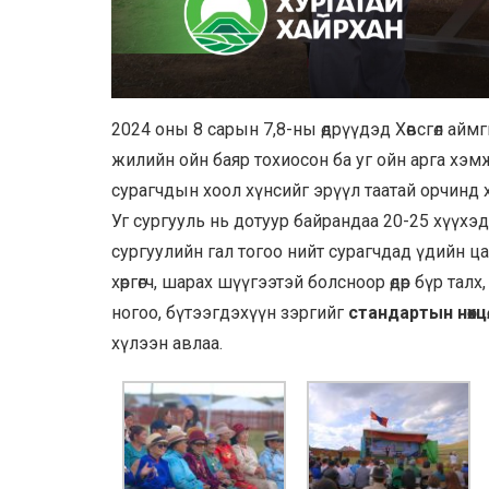
2024 оны 8 сарын 7,8-ны өдрүүдэд Хөвсгөл ай
жилийн ойн баяр тохиосон ба уг ойн арга хэм
сурагчдын хоол хүнсийг эрүүл таатай орчинд
Уг сургууль нь дотуур байрандаа 20-25 хүүхэ
сургуулийн гал тогоо нийт сурагчдад үдийн ц
хөргөгч, шарах шүүгээтэй болсноор өдөр бүр та
ногоо, бүтээгдэхүүн зэргийг
стандартын нөхц
хүлээн авлаа.