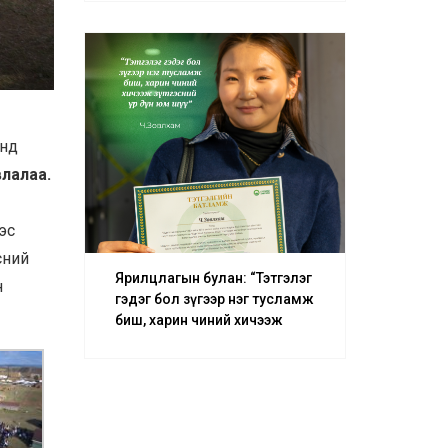
– О.Батсуурь
анд
влалаа.
эс
сний
Ярилцлагын булан: “Тэтгэлэг
н
гэдэг бол зүгээр нэг тусламж
биш, харин чиний хичээж
зүтгэсний үр дүн юм шүү” –
Ч.Зөвлхам