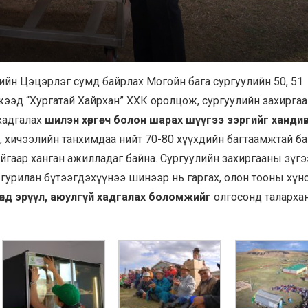
мгийн Цэцэрлэг сумд байрлах Могойн бага сургуулийн 50, 51
жээд “Хургатай Хайрхан” ХХК оролцож, сургуулийн захирга
 хадгалах
шилэн хөргөгч болон шарах шүүгээ зэргийг ханди
д, хичээлийн танхимдаа нийт 70-80 хүүхдийн багтаамжтай ба
айгаар ханган ажилладаг байна. Сургуулийн захиргааны зүгэ
лх, гурилан бүтээгдэхүүнээ шинээр нь гаргах, олон тооны хүн
өлд эрүүл, аюулгүй хадгалах боломжийг
олгосонд таларха