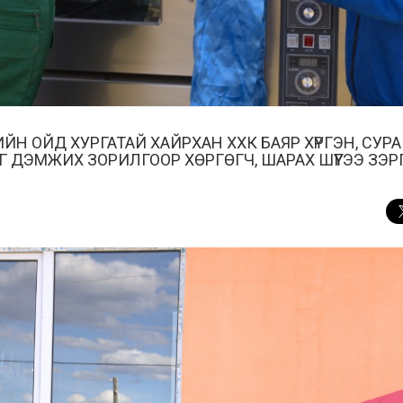
ЙН ОЙД ХУРГАТАЙ ХАЙРХАН ХХК БАЯР ХҮРГЭН, СУРА
ИЙГ ДЭМЖИХ ЗОРИЛГООР ХӨРГӨГЧ, ШАРАХ ШҮҮГЭЭ ЗЭ