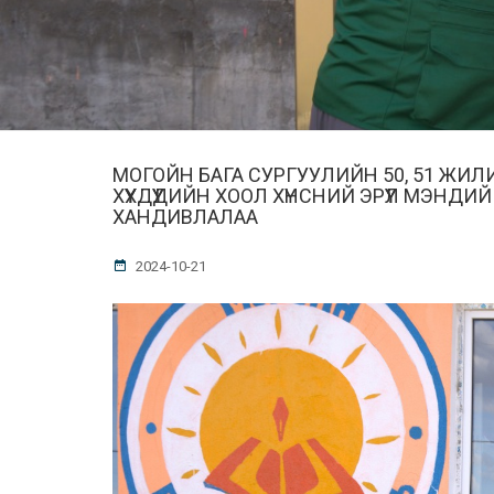
МОГОЙН БАГА СУРГУУЛИЙН 50, 51 ЖИЛИ
ХҮҮХДҮҮДИЙН ХООЛ ХҮНСНИЙ ЭРҮҮЛ МЭНД
ХАНДИВЛАЛАА
2024-10-21