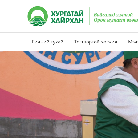
Бидний тухай
Тогтвортой хөгжил
Мэдэ