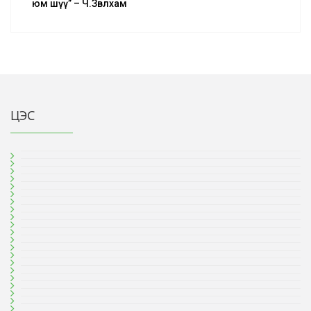
юм шүү” – Ч.Зөвлхам
ЦЭС