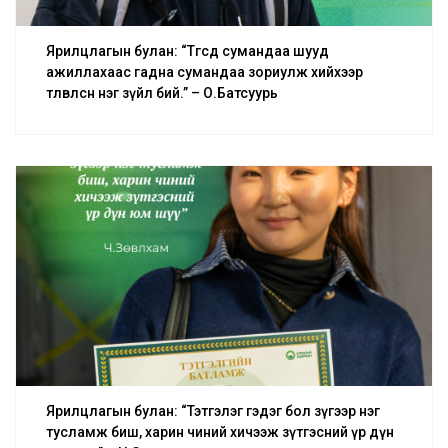
Ярилцлагын булан: “Төгсөөд сумандаа шууд
ажиллахаас гадна сумандаа зориулж хийхээр
төлөвлөсөн нэг зүйл бий.” – О.Батсуурь
Ярилцлагын булан: “Тэтгэлэг гэдэг бол зүгээр нэг
тусламж биш, харин чиний хичээж зүтгэсний үр дүн