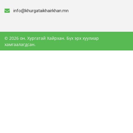
info@khurgataikhairkhan.mn
© 2026 он. Хургатай Хайрхан. Бүх эрх хуулиар
хамгаалагдсан.