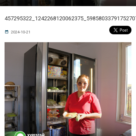
457295322_1242268120062375_5985803379175270
2024-10-21