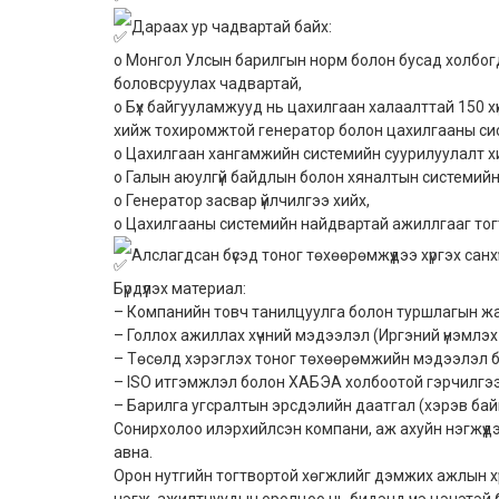
Дараах ур чадвартай байх:
o Монгол Улсын барилгын норм болон бусад холбог
боловсруулах чадвартай,
o Бүх байгууламжууд нь цахилгаан халаалттай 150 
хийж тохиромжтой генератор болон цахилгааны сист
o Цахилгаан хангамжийн системийн суурилуулалт х
o Галын аюулгүй байдлын болон хяналтын системийн
o Генератор засвар үйлчилгээ хийх,
o Цахилгааны системийн найдвартай ажиллгааг тог
Алслагдсан бүсэд тоног төхөөрөмжүүдээ хүргэх санх
Бүрдүүлэх материал:
– Компанийн товч танилцуулга болон туршлагын жаг
– Голлох ажиллах хүчний мэдээлэл (Иргэний үнэмлэх
– Төсөлд хэрэглэх тоног төхөөрөмжийн мэдээлэл б
– ISO итгэмжлэл болон ХАБЭА холбоотой гэрчилгээ 
– Барилга угсралтын эрсдэлийн даатгал (хэрэв байг
Сонирхолоо илэрхийлсэн компани, аж ахуйн нэгжүүд
авна.
Орон нутгийн тогтвортой хөгжлийг дэмжих ажлын х
нэгж, ажилтнуудын оролцоо нь бидэнд үнэ цэнэтэй 