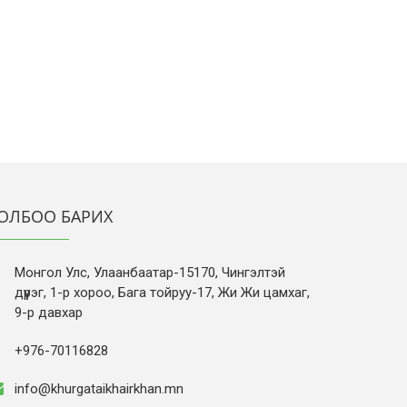
ОЛБОО БАРИХ
Монгол Улс, Улаанбаатар-15170, Чингэлтэй
дүүрэг, 1-р хороо, Бага тойруу-17, Жи Жи цамхаг,
9-р давхар
+976-70116828
info@khurgataikhairkhan.mn