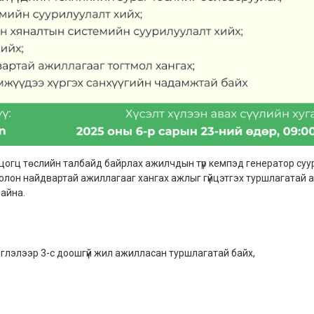
й цогц төслийн талбайд байрлах ажилчдын түр кемпэд генератор су
болон найдвартай ажиллагааг хангах ажлыг гүйцэтгэх туршлагатай 
байна.
глэлээр 3-с доошгүй жил ажилласан туршлагатай байх,