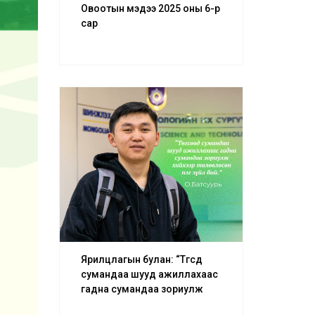
Овоотын мэдээ 2025 оны 6-р
сар
Ярилцлагын булан: “Төгсөөд
сумандаа шууд ажиллахаас
гадна сумандаа зориулж
хийхээр төлөвлөсөн нэг зүйл бий.”