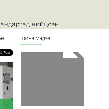
ШИНЭ МЭДЭЭ
АН