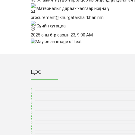
Материалыг дараах хаягаар ирүүлнэ үү:
procurement@khurgataikhairkhan.mn
Сүүлийн хугацаа:
2025 оны 6-р сарын 23, 9:00 AM
ЦЭС