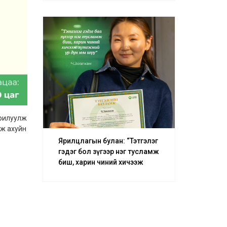
– О.Батсуурь
урилуулж
аж ахуйн
Ярилцлагын булан: “Тэтгэлэг
гэдэг бол зүгээр нэг тусламж
биш, харин чиний хичээж
зүтгэсний үр дүн юм шүү” –
Ч.Зөвлхам