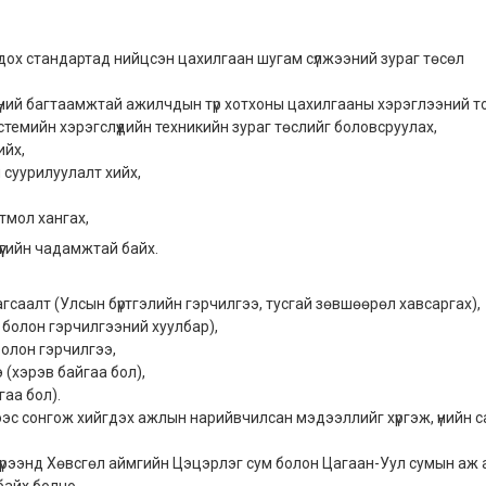
дох стандартад нийцсэн цахилгаан шугам сүлжээний зураг төсөл
хүний багтаамжтай ажилчдын түр хотхоны цахилгааны хэрэглээний т
емийн хэрэгслүүдийн техникийн зураг төслийг боловсруулах,
ийх,
 суурилуулалт хийх,
тмол хангах,
үүгийн чадамжтай байх.
саалт (Улсын бүртгэлийн гэрчилгээ, тусгай зөвшөөрөл хавсаргах),
 болон гэрчилгээний хуулбар),
олон гэрчилгээ,
(хэрэв байгаа бол),
аа бол).
ээс сонгож хийгдэх ажлын нарийвчилсан мэдээллийг хүргэж, үнийн 
үрээнд Хөвсгөл аймгийн Цэцэрлэг сум болон Цагаан-Уул сумын аж 
байх болно.