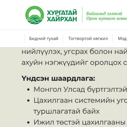
Бидний тухай
Тогтвортой хөгжил
Мэдэ