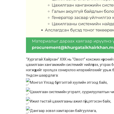
“Хургатай Хайрхан” ХХК нь “Овоот” коксжих нүүрсни
цахилгаан хангамжийн системийг нийлүүлэх, угсрах 
нэгжүүдийг оролцох сонирхлоо илэрхийлэхийг урьж 
Үндсэн шаардлага:
Монгол Улсад бүртгэлтэй хуулийн этгээд байх,
Цахилгаан системийн угсралт, суурилуулалтын чи
Ижил төстэй цахилгааны ажил гүйцэтгэсэн байх,
Дангаар эсвэл хамтарсан байгууллага,