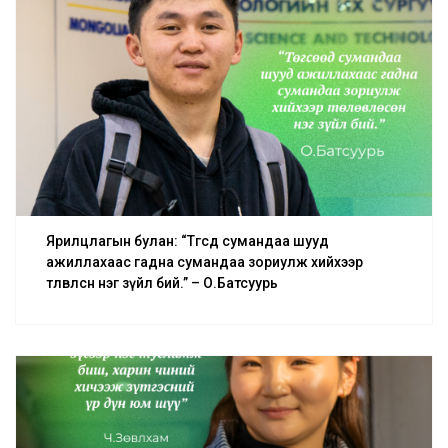
Ярилцлагын булан: “Төгсөөд сумандаа шууд
ажиллахаас гадна сумандаа зориулж хийхээр
төлөвлөсөн нэг зүйл бий.” – О.Батсуурь