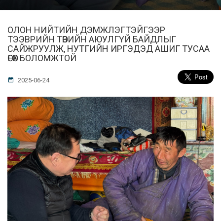
ОЛОН НИЙТИЙН ДЭМЖЛЭГТЭЙГЭЭР
ТЭЭВРИЙН ТӨВИЙН АЮУЛГҮЙ БАЙДЛЫГ
САЙЖРУУЛЖ, НУТГИЙН ИРГЭДЭД АШИГ ТУСАА
ӨГӨХ БОЛОМЖТОЙ
2025-06-24