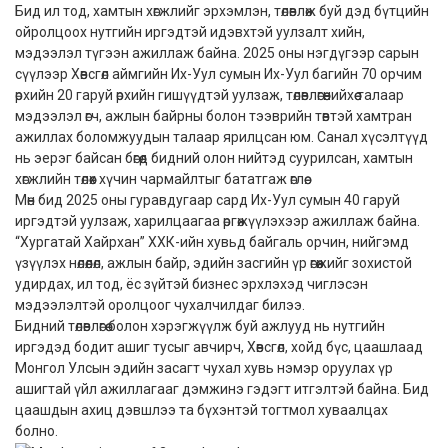
Бид ил тод, хамтын хөгжлийг эрхэмлэн, төлөвлөж буй дэд бүтцийн
ойролцоох нутгийн иргэдтэй идэвхтэй уулзалт хийн,
мэдээлэл түгээн ажиллаж байна. 2025 оны нэгдүгээр сарын
сүүлээр Хөвсгөл аймгийн Их-Уул сумын Их-Уул багийн 70 орчим
өрхийн 20 гаруй өрхийн гишүүдтэй уулзаж, төлөвлөгөөнийхөө талаар
мэдээлэл өгч, ажлын байрны болон тээврийн төвтэй хамтран
ажиллах боломжуудын талаар ярилцсан юм. Санал хүсэлтүүд
нь эерэг байсан бөгөөд бидний олон нийтэд суурилсан, хамтын
хөгжлийн төлөөх хүчин чармайлтыг бататгаж өглөө.
Мөн бид 2025 оны гуравдугаар сард Их-Уул сумын 40 гаруй
иргэдтэй уулзаж, харилцаагаа өргөжүүлэхээр ажиллаж байна.
“Хургатай Хайрхан” ХХК-ийн хувьд байгаль орчин, нийгэмд
үзүүлэх нөлөөлөл, ажлын байр, эдийн засгийн үр өгөөжийг зохистой
удирдах, ил тод, ёс зүйтэй бизнес эрхлэхэд чиглэсэн
мэдээлэлтэй оролцоог чухалчилдаг билээ.
Бидний төлөвлөгөө болон хэрэгжүүлж буй ажлууд нь нутгийн
иргэдэд бодит ашиг тусыг авчирч, Хөвсгөл, хойд бүс, цаашлаад
Монгол Улсын эдийн засагт чухал хувь нэмэр оруулах үр
ашигтай үйл ажиллагааг дэмжинэ гэдэгт итгэлтэй байна. Бид
цаашдын ахиц дэвшлээ та бүхэнтэй тогтмол хуваалцах
болно.