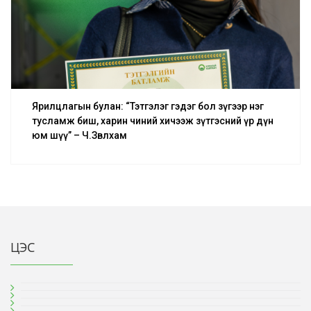
Ярилцлагын булан: “Тэтгэлэг гэдэг бол зүгээр нэг
тусламж биш, харин чиний хичээж зүтгэсний үр дүн
юм шүү” – Ч.Зөвлхам
ЦЭС