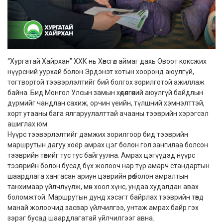
“Хургатай Хайрхан” ХХК нь Хөвсгөл аймаг дахь Овоот коксжих
нүүрсний уурхай болон Эрдэнэт хотын хооронд аюулгүй,
тогтвортой тээвэрлэлтийг бий болгох зорилготой ажиллаж
байна. Бид Монгол Улсын замын хөдөлгөөний аюулгүй байдлын
дүрмийг чандлан сахиж, орчин үеийн, түлшний хэмнэлттэй,
хорт утааны бага ялгаруулалттай ачааны тээврийн хэрэгсэл
ашиглах юм.
Нүүрс тээвэрлэлтийг дэмжих зорилгоор бид тээврийн
маршрутын дагуу хоёр амрах цэг болон гол зангилаа болсон
тээврийн төвийг тус тус байгуулна. Амрах цэгүүдэд нүүрс
тээврийн болон бусад бүх жолооч нар түр амарч стандартын
шаардлага хангасан ариун цэврийн өрөө болон амралтын
танхимаар үйлчлүүлж, мөн хоол хүнс, ундаа худалдан авах
боломжтой. Маршрутын дунд хэсэгт байрлах тээврийн төвд
манай жолоочид засвар үйлчилгээ, унтаж амрах байр гэх
зэрэг бусад шаардлагатай үйлчилгээг авна.