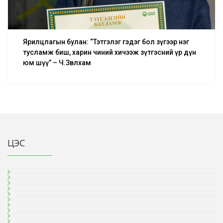
Ярилцлагын булан: “Тэтгэлэг гэдэг бол зүгээр нэг
тусламж биш, харин чиний хичээж зүтгэсний үр дүн
юм шүү” – Ч.Зөвлхам
ЦЭС