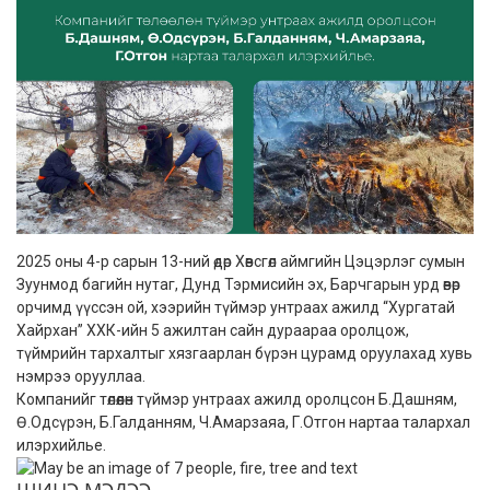
2025 оны 4-р сарын 13-ний өдөр Хөвсгөл аймгийн Цэцэрлэг сумын
Зуунмод багийн нутаг, Дунд Тэрмисийн эх, Барчгарын урд өвөр
орчимд үүссэн ой, хээрийн түймэр унтраах ажилд “Хургатай
Хайрхан” ХХК-ийн 5 ажилтан сайн дураараа оролцож,
түймрийн тархалтыг хязгаарлан бүрэн цурамд оруулахад хувь
нэмрээ орууллаа.
Компанийг төлөөлөн түймэр унтраах ажилд оролцсон Б.Дашням,
Ө.Одсүрэн, Б.Галданням, Ч.Амарзаяа, Г.Отгон нартаа талархал
илэрхийлье.