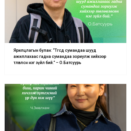
Ярилцлагын булан: “Төгсөөд сумандаа шууд
ажиллахаас гадна сумандаа зориулж хийхээр
төлөвлөсөн нэг зүйл бий.” – О.Батсуурь