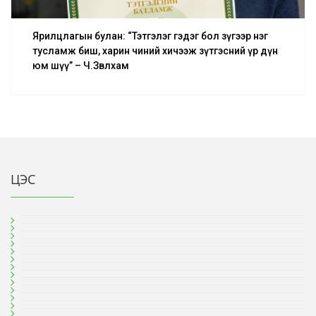
Ярилцлагын булан: “Тэтгэлэг гэдэг бол зүгээр нэг
тусламж биш, харин чиний хичээж зүтгэсний үр дүн
юм шүү” – Ч.Зөвлхам
ЦЭС