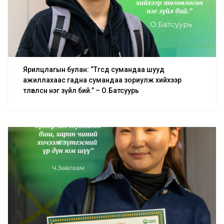
Ярилцлагын булан: “Төгсөөд сумандаа шууд
ажиллахаас гадна сумандаа зориулж хийхээр
төлөвлөсөн нэг зүйл бий.” – О.Батсуурь