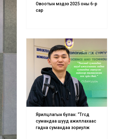
Овоотын мэдээ 2025 оны 6-р
сар
Ярилцлагын булан: “Төгсөөд
сумандаа шууд ажиллахаас
гадна сумандаа зориулж
хийхээр төлөвлөсөн нэг зүйл бий.”