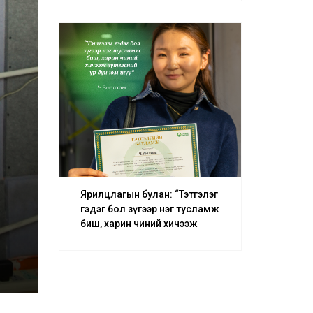
– О.Батсуурь
Ярилцлагын булан: “Тэтгэлэг
гэдэг бол зүгээр нэг тусламж
биш, харин чиний хичээж
зүтгэсний үр дүн юм шүү” –
Ч.Зөвлхам