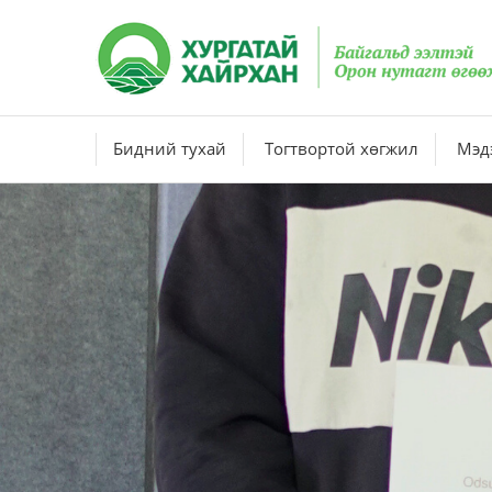
Бидний тухай
Тогтвортой хөгжил
Мэдэ