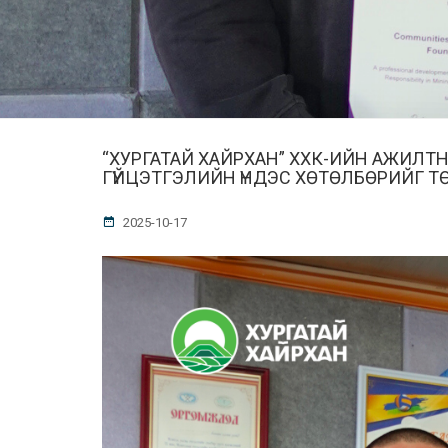
“ХУРГАТАЙ ХАЙРХАН” ХХК-ИЙН АЖИЛТ
ГҮЙЦЭТГЭЛИЙН ҮНДЭС ХӨТӨЛБӨРИЙГ Т
2025-10-17