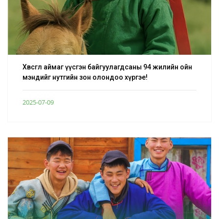
Хөвсгөл аймаг үүсгэн байгуулагдсаны 94 жилийн ойн
мэндийг нутгийн зон олондоо хүргэе!
2025-07-09