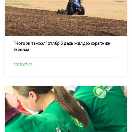
“Ногоон тэжээл” хөтөлбөр 5 дахь жилдээ хэрэгжиж
эхэллээ
2025-07-03