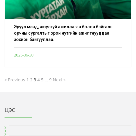
Эрүүл мэнд, аюулгүй ажиллагаа болон байгаль
орчны сургалтыг орон нутгийн ажилтнууддаа
зохион байгууллаа.
2025-06-30
« Previous
1
2
3
4
5
…
9
Next »
ЦЭС