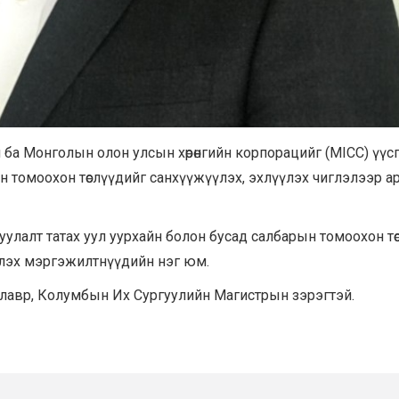
л ба Монголын олон улсын хөрөнгийн корпорацийг (MICC) үүс
н томоохон төслүүдийг санхүүжүүлэх, эхлүүлэх чиглэлээр а
оруулалт татах уул уурхайн болон бусад салбарын томоохон тө
лэх мэргэжилтнүүдийн нэг юм.
авр, Колумбын Их Сургуулийн Mагистрын зэрэгтэй.