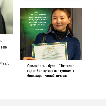
– О.Батсуурь
гэн
рвин
слүүд
Ярилцлагын булан: “Тэтгэлэг
гэдэг бол зүгээр нэг тусламж
биш, харин чиний хичээж
зүтгэсний үр дүн юм шүү” –
Ч.Зөвлхам