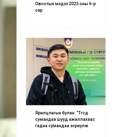
Овоотын мэдээ 2025 оны 6-р
сар
Ярилцлагын булан: “Төгсөөд
сумандаа шууд ажиллахаас
гадна сумандаа зориулж
хийхээр төлөвлөсөн нэг зүйл бий.”