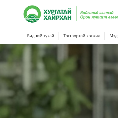
Бидний тухай
Тогтвортой хөгжил
Мэдэ