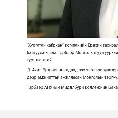
“Хургатай хайрхан” компанийн Ерөнхий захира
байгуулагч юм. Тэрбээр Монголын уул уурхай
туршлагатай.
Д. Ачит-Эрдэнэ нь гадаад зах зээлээс хөрөнгө 
дээр амжилттай ажилласан Монголын тэргүү
Тэрбээр АНУ-ын Миддлбури коллежийн Бакал